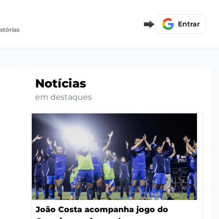
Entrar
istórias
Notícias
em destaques
João Costa acompanha jogo do
a