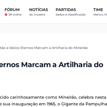
FÓRUM
NOTÍCIAS
PARTIDAS
TIME
38 online
do cruzeiro
dados e classificação
elenco, h
stão e Ídolos Eternos Marcam a Artilharia do Mineirão
ternos Marcam a Artilharia do
cido carinhosamente como Mineirão, celebra nesta
esde sua inauguração em 1965, o Gigante da Pampulh