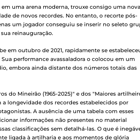
ão em uma arena moderna, trouxe consigo uma nov
dade de novos recordes. No entanto, o recorte pós-
enas um jogador conseguiu se inserir no seleto gr
a sua reinauguração.
lube em outubro de 2021, rapidamente se estabelece
". Sua performance avassaladora o colocou em um
io, embora ainda distante dos números totais das
ros do Mineirão (1965-2025)" e dos "Maiores artilheir
m a longevidade dos recordes estabelecidos por
otagonistas. A ausência de uma tabela com esses
dicionar informações não presentes no material
sas classificações sem detalhá-las. O que é inegáv
nte ligada à artilharia e aos momentos de glória