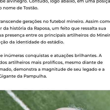
lube alvinegro. Contudo, logo abaixo, em uma posiç
o nome de Tostão.
transcende gerações no futebol mineiro. Assim com
r da história da Raposa, um feito que ressalta sua
a presença entre os principais artilheiros do Minei
ção da identidade do estádio.
de inúmeras conquistas e atuações brilhantes. A
s artilheiros mais prolíficos, mesmo diante de
amado, demonstra a magnitude de seu legado e a
 Gigante da Pampulha.