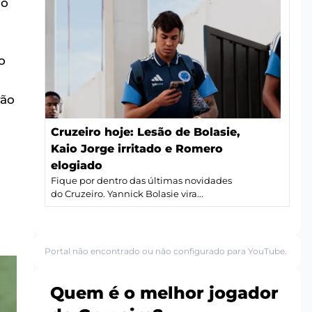
ão
o
rão
Cruzeiro hoje: Lesão de Bolasie,
Kaio Jorge irritado e Romero
elogiado
Fique por dentro das últimas novidades
do Cruzeiro. Yannick Bolasie vira...
Portal não encontrado ou não configurado para YouTube.
Quem é o melhor jogador