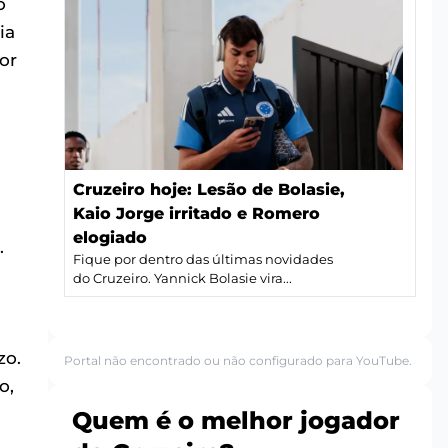
o
ia
or
Cruzeiro hoje: Lesão de Bolasie,
Kaio Jorge irritado e Romero
elogiado
.
Fique por dentro das últimas novidades
do Cruzeiro. Yannick Bolasie vira...
zo.
Portal não encontrado ou não configurado para YouTube.
o,
Quem é o melhor jogador