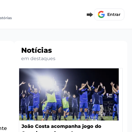
Entrar
istórias
Notícias
em destaques
João Costa acompanha jogo do
nte