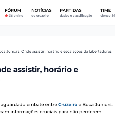
FÓRUM
NOTÍCIAS
PARTIDAS
TIME
36 online
do cruzeiro
dados e classificação
elenco, h
oca Juniors: Onde assistir, horário e escalações da Libertadores
e assistir, horário e
s
 o aguardado embate entre
Cruzeiro
e Boca Juniors.
scam informações cruciais para não perderem