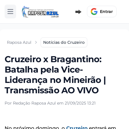
Entrar
Abrir menu
Raposa Azul
Notícias do Cruzeiro
Cruzeiro x Bragantino:
Batalha pela Vice-
Liderança no Mineirão |
Transmissão AO VIVO
Por Redação Raposa Azul em 21/09/2025 13:21
No próximo domingo, o
Cruzeiro
entrará em