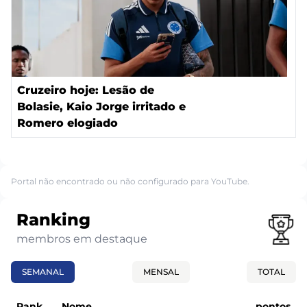
Cruzeiro hoje: Lesão de
Bolasie, Kaio Jorge irritado e
Romero elogiado
Portal não encontrado ou não configurado para YouTube.
Ranking
membros em destaque
SEMANAL
MENSAL
TOTAL
Rank
Nome
pontos