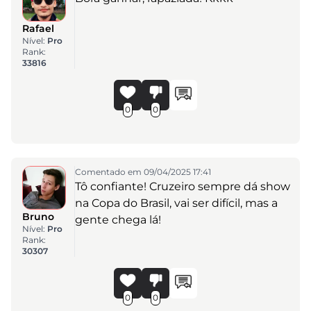
Rafael
Nível:
Pro
Rank:
33816
0
0
Comentado em 09/04/2025 17:41
Tô confiante! Cruzeiro sempre dá show
na Copa do Brasil, vai ser difícil, mas a
Bruno
gente chega lá!
Nível:
Pro
Rank:
30307
0
0