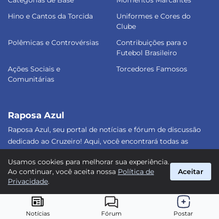
Categorias de Base
Momentos Marcantes
Hino e Cantos da Torcida
Uniformes e Cores do
Clube
Polêmicas e Controvérsias
Contribuições para o
Futebol Brasileiro
Ações Sociais e
Torcedores Famosos
Comunitárias
Raposa Azul
Raposa Azul, seu portal de notícias e fórum de discussão
dedicado ao Cruzeiro! Aqui, você encontrará todas as
informações atualizadas, debates e análises detalhadas
Usamos cookies para melhorar sua experiência.
sobre o nosso amado clube. Junte-se a nós e faça parte
Ao continuar, você aceita nossa
Política de
Aceitar
dessa apaixonante jornada celeste! #Cruzeiro #RaposaAzul
Privacidade
.
suporte@raposa-azul.com.br
© 2026 Raposa Azul. Todos os direitos reservados.
Notícias
Fórum
Postar