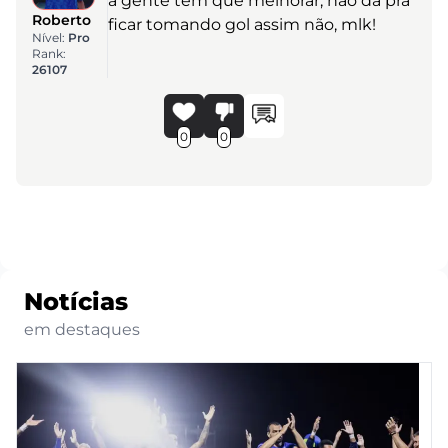
a gente tem que melhorar, não dá pra
Roberto
ficar tomando gol assim não, mlk!
Nível:
Pro
Rank:
26107
0
0
Notícias
em destaques