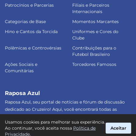
Patrocínios e Parcerias
Filiais e Parceiros
Internacionais
Categorias de Base
Momentos Marcantes
Hino e Cantos da Torcida
Uniformes e Cores do
Clube
Polêmicas e Controvérsias
Contribuições para o
Futebol Brasileiro
Ações Sociais e
Torcedores Famosos
Comunitárias
Raposa Azul
Raposa Azul, seu portal de notícias e fórum de discussão
dedicado ao Cruzeiro! Aqui, você encontrará todas as
informações atualizadas, debates e análises detalhadas
Usamos cookies para melhorar sua experiência.
sobre o nosso amado clube. Junte-se a nós e faça parte
Ao continuar, você aceita nossa
Política de
Aceitar
dessa apaixonante jornada celeste! #Cruzeiro #RaposaAzul
Privacidade
.