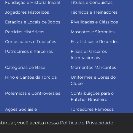
Fundação e História Inicial
Títulos e Conquistas
Jogadores Históricos
Técnicos e Treinadores
Estádios e Locais de Jogos
Rivalidades e Clássicos
Partidas Históricas
Mascotes e Símbolos
Curiosidades e Tradições
Estatísticas e Recordes
Patrocínios e Parcerias
Filiais e Parceiros
Internacionais
Categorias de Base
Momentos Marcantes
Hino e Cantos da Torcida
Uniformes e Cores do
Clube
Polêmicas e Controvérsias
Contribuições para o
Futebol Brasileiro
Ações Sociais e
Torcedores Famosos
Comunitárias
tinuar, você aceita nossa
Política de Privacidade
.
© 2026 Raposa Azul. Todos os direitos reservados.