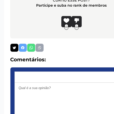
CURTIU ESSE POST?
Participe e suba no rank de membros
0
0
Comentários: