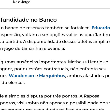
Kaio Jorge
rofundidade no Banco
 o banco de reservas também se fortalece.
Eduardo
uspensão, voltam a ser opções valiosas para Jardim
da partida. A disponibilidade desses atletas amplia 
um jogo de tamanha relevância.
 algumas ausências importantes. Matheus Henrique
gner, por questões contratuais, não enfrenta seu
ques
Wanderson
e
Marquinhos
, ambos afastados p
 do elenco .
de a simples disputa por três pontos. A Raposa,
pontos, vislumbra não apenas a possibilidade de s
 assegurar uma vaga direta na fase de grupos da