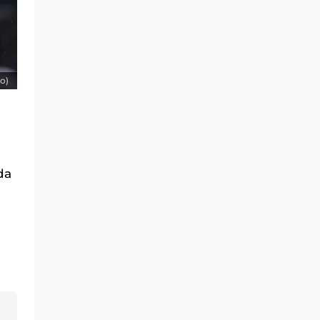
o)
da