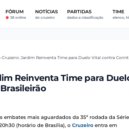
FÓRUM
NOTÍCIAS
PARTIDAS
TIME
38 online
do cruzeiro
dados e classificação
elenco, h
 Cruzeiro: Jardim Reinventa Time para Duelo Vital contra Corint
rdim Reinventa Time para Duel
Brasileirão
s embates mais aguardados da 35ª rodada da Série
0h30 (horário de Brasília), o
Cruzeiro
entra em