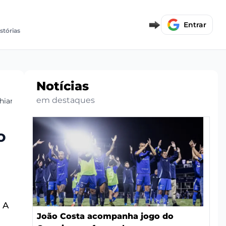
Entrar
istórias
Notícias
em destaques
hians no Brasileirão
o
 A
João Costa acompanha jogo do