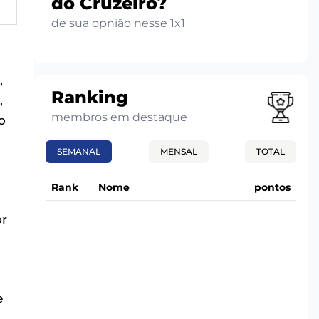
do Cruzeiro?
de sua opnião nesse 1x1
,
Ranking
,
membros em destaque
o
SEMANAL
MENSAL
TOTAL
Rank
Nome
pontos
or
e