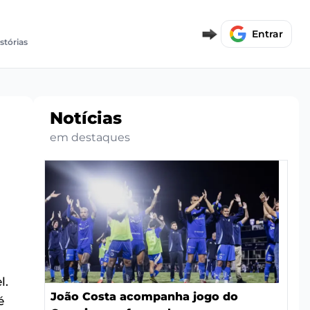
Entrar
istórias
Notícias
em destaques
l.
João Costa acompanha jogo do
é