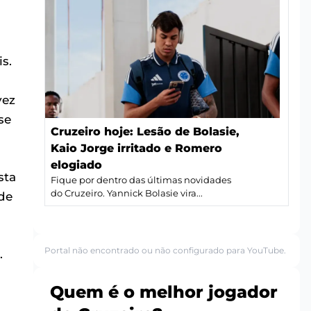
is.
vez
se
Cruzeiro hoje: Lesão de Bolasie,
Kaio Jorge irritado e Romero
elogiado
sta
Fique por dentro das últimas novidades
do Cruzeiro. Yannick Bolasie vira...
ade
Portal não encontrado ou não configurado para YouTube.
.
Quem é o melhor jogador