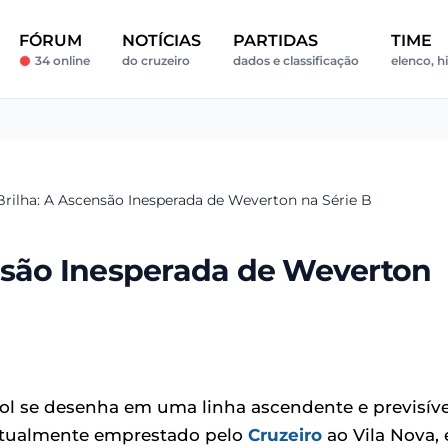
FÓRUM
NOTÍCIAS
PARTIDAS
TIME
34 online
do cruzeiro
dados e classificação
elenco, h
Brilha: A Ascensão Inesperada de Weverton na Série B
ensão Inesperada de Weverton
l se desenha em uma linha ascendente e previsíve
 atualmente emprestado pelo
Cruzeiro
ao Vila Nova, 