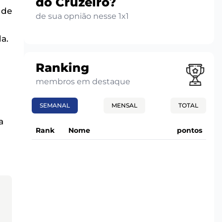
do Cruzeiro?
 de
de sua opnião nesse 1x1
a.
Ranking
membros em destaque
SEMANAL
MENSAL
TOTAL
a
Rank
Nome
pontos