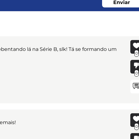
Enviar
bentando lá na Série B, slk! Tá se formando um
0
0
emais!
0