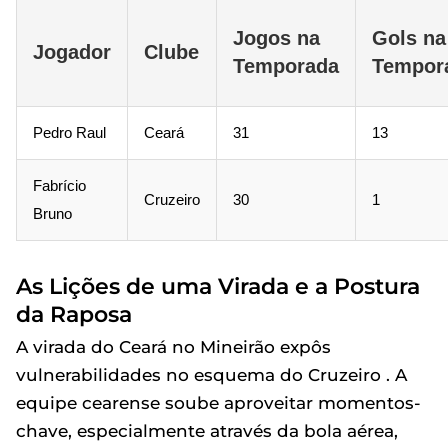
Jogos na
Gols na
Jogador
Clube
Temporada
Tempor
Pedro Raul
Ceará
31
13
Fabrício
Cruzeiro
30
1
Bruno
As Lições de uma Virada e a Postura
da Raposa
A virada do Ceará no Mineirão expôs
vulnerabilidades no esquema do Cruzeiro . A
equipe cearense soube aproveitar momentos-
chave, especialmente através da bola aérea,