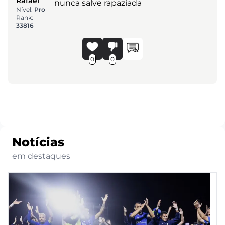
Rafael
nunca salve rapaziada
Nível:
Pro
Rank:
33816
0
0
Notícias
em destaques