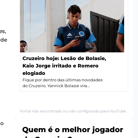
es,
 de
Cruzeiro hoje: Lesão de Bolasie,
Kaio Jorge irritado e Romero
elogiado
Fique por dentro das últimas novidades
do Cruzeiro. Yannick Bolasie vira...
Portal não encontrado ou não configurado para YouTube.
so
Quem é o melhor jogador