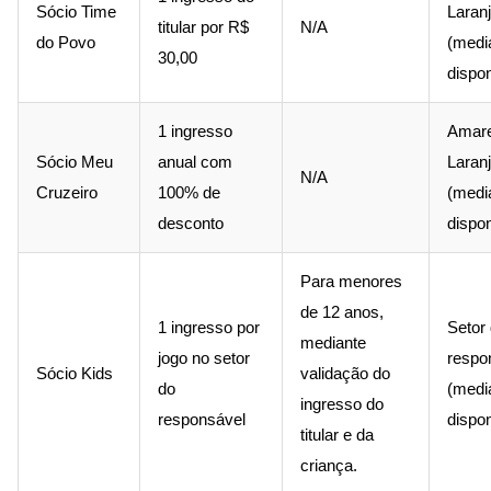
Sócio Time
Laran
titular por R$
N/A
do Povo
(medi
30,00
dispon
1 ingresso
Amare
Sócio Meu
anual com
Laran
N/A
Cruzeiro
100% de
(medi
desconto
dispon
Para menores
de 12 anos,
1 ingresso por
Setor
mediante
jogo no setor
respo
Sócio Kids
validação do
do
(medi
ingresso do
responsável
dispon
titular e da
criança.