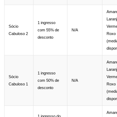
Amare
Laranj
1 ingresso
Sócio
Verme
com 55% de
N/A
Cabuloso 2
Roxo 
desconto
(medi
dispon
Amare
Laranj
1 ingresso
Sócio
Verme
com 50% de
N/A
Cabuloso 1
Roxo 
desconto
(medi
dispon
Amare
1 ingresso do