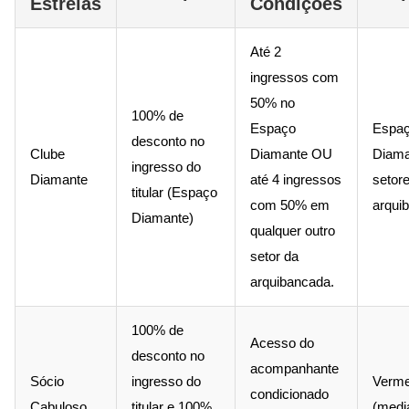
Estrelas
Condições
Até 2
ingressos com
50% no
100% de
Espaço
Espa
desconto no
Clube
Diamante OU
Diama
ingresso do
Diamante
até 4 ingressos
setor
titular (Espaço
com 50% em
arqui
Diamante)
qualquer outro
setor da
arquibancada.
100% de
Acesso do
desconto no
acompanhante
Sócio
ingresso do
Vermel
condicionado
Cabuloso
titular e 100%
(medi