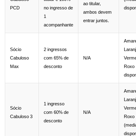
ao titular,
PCD
no ingresso de
dispon
ambos devem
1
entrar juntos.
acompanhante
Amare
Sócio
2 ingressos
Laranj
Cabuloso
com 65% de
N/A
Verme
Max
desconto
Roxo 
dispon
Amare
Laranj
1 ingresso
Sócio
Verme
com 60% de
N/A
Cabuloso 3
Roxo 
desconto
(medi
dispon