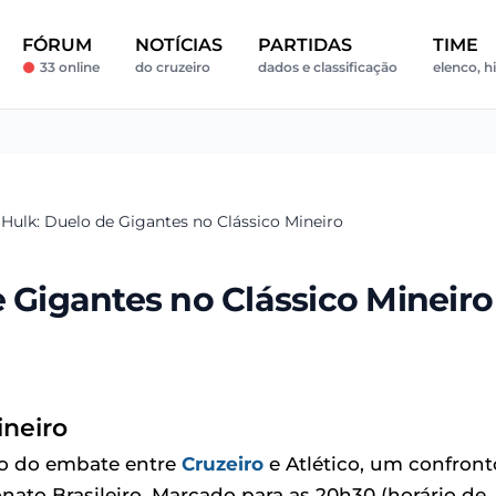
FÓRUM
NOTÍCIAS
PARTIDAS
TIME
33 online
do cruzeiro
dados e classificação
elenco, hi
 Hulk: Duelo de Gigantes no Clássico Mineiro
e Gigantes no Clássico Mineiro
ineiro
co do embate entre
Cruzeiro
e Atlético, um confront
ato Brasileiro. Marcado para as 20h30 (horário de