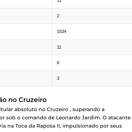
11
2
1534
11
6
3
ão no Cruzeiro
itular absoluto no Cruzeiro , superando a
lor sob o comando de Leonardo Jardim. O atacante
a na Toca da Raposa II, impulsionado por seus