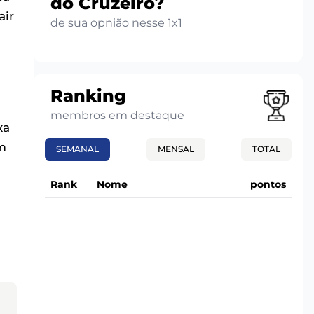
do Cruzeiro?
air
de sua opnião nesse 1x1
Ranking
membros em destaque
xa
m
SEMANAL
MENSAL
TOTAL
Rank
Nome
pontos