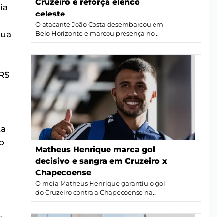
Cruzeiro e reforça elenco
ia
celeste
m
O atacante João Costa desembarcou em
sua
Belo Horizonte e marcou presença no...
 R$
ta
o
Matheus Henrique marca gol
decisivo e sangra em Cruzeiro x
Chapecoense
O meia Matheus Henrique garantiu o gol
do Cruzeiro contra a Chapecoense na...
a