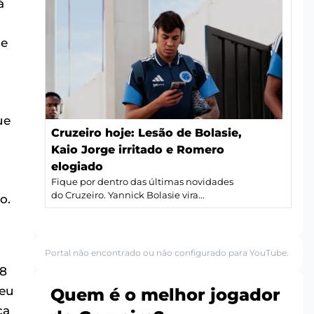
á
e
ue
Cruzeiro hoje: Lesão de Bolasie,
Kaio Jorge irritado e Romero
elogiado
Fique por dentro das últimas novidades
do Cruzeiro. Yannick Bolasie vira...
o.
Portal não encontrado ou não configurado para YouTube.
08
seu
Quem é o melhor jogador
ca