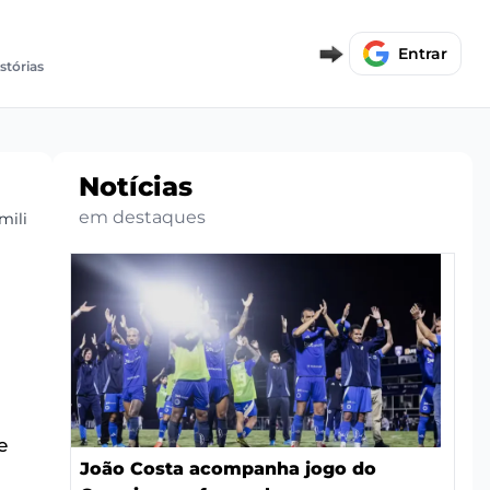
Entrar
istórias
Notícias
em destaques
milionário
e
João Costa acompanha jogo do