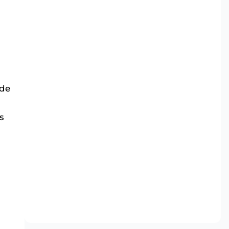
 de
s
s