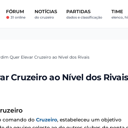
FÓRUM
NOTÍCIAS
PARTIDAS
TIME
31 online
do cruzeiro
dados e classificação
elenco, hi
dim Quer Elevar Cruzeiro ao Nível dos Rivais
r Cruzeiro ao Nível dos Rivai
ruzeiro
ao comando do
Cruzeiro
, estabeleceu um objetivo
de da equipe celeste ao de outros clubes de ponta 