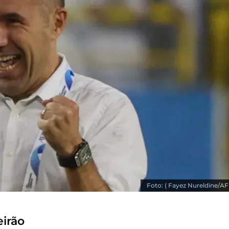
Foto: ( Fayez Nureldine/AF
eirão