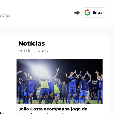
Entrar
stórias
Notícias
em destaques
s
João Costa acompanha jogo do
da