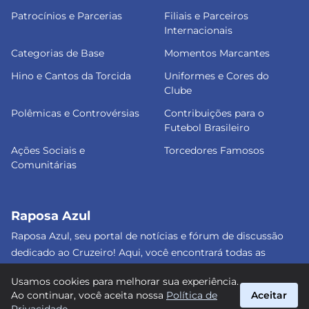
Patrocínios e Parcerias
Filiais e Parceiros
Internacionais
Categorias de Base
Momentos Marcantes
Hino e Cantos da Torcida
Uniformes e Cores do
Clube
Polêmicas e Controvérsias
Contribuições para o
Futebol Brasileiro
Ações Sociais e
Torcedores Famosos
Comunitárias
Raposa Azul
Raposa Azul, seu portal de notícias e fórum de discussão
dedicado ao Cruzeiro! Aqui, você encontrará todas as
informações atualizadas, debates e análises detalhadas
Usamos cookies para melhorar sua experiência.
sobre o nosso amado clube. Junte-se a nós e faça parte
Ao continuar, você aceita nossa
Política de
Aceitar
dessa apaixonante jornada celeste! #Cruzeiro #RaposaAzul