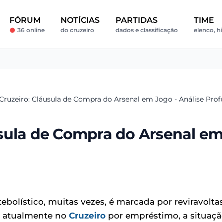
FÓRUM
NOTÍCIAS
PARTIDAS
TIME
36 online
do cruzeiro
dados e classificação
elenco, h
ruzeiro: Cláusula de Compra do Arsenal em Jogo - Análise Pro
sula de Compra do Arsenal e
ebolístico, muitas vezes, é marcada por reviravolta
, atualmente no
Cruzeiro
por empréstimo, a situaç