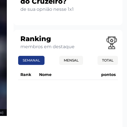
do Cruzeiro?
de sua opnião nesse 1x1
Ranking
membros em destaque
SEMANAL
MENSAL
TOTAL
Rank
Nome
pontos
o)