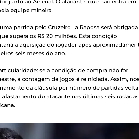
or junto ao Arsenal. O atacante, que não entra em
ela equipe mineira.
uma partida pelo Cruzeiro , a Raposa será obrigada
que supera os R$ 20 milhões. Esta condição
sentaria a aquisição do jogador após aproximadamen
eiros seis meses do ano.
rticularidade: se a condição de compra não for
stre, a contagem de jogos é reiniciada. Assim, no
onamento da cláusula por número de partidas volta
o afastamento do atacante nas últimas seis rodadas
icana.