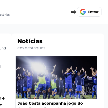
Entrar
istórias
Notícias
em destaques
funda
m
s e
João Costa acompanha jogo do
ão