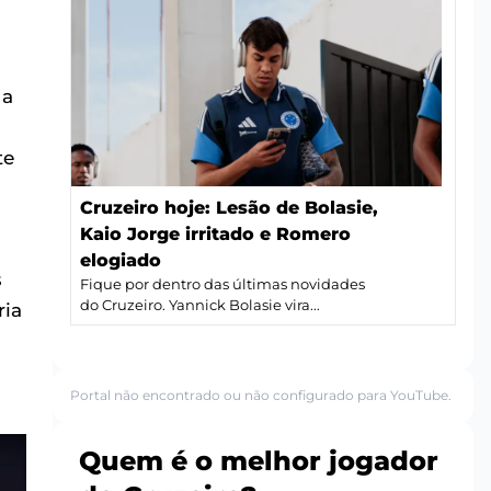
 a
te
Cruzeiro hoje: Lesão de Bolasie,
Kaio Jorge irritado e Romero
elogiado
s
Fique por dentro das últimas novidades
do Cruzeiro. Yannick Bolasie vira...
ria
Portal não encontrado ou não configurado para YouTube.
Quem é o melhor jogador