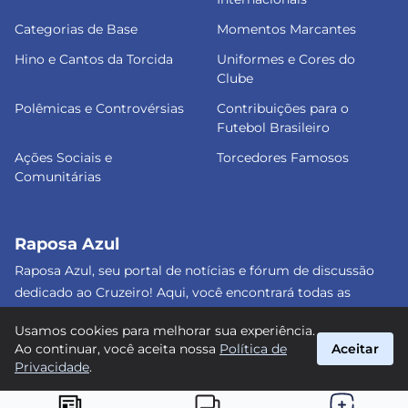
Categorias de Base
Momentos Marcantes
Hino e Cantos da Torcida
Uniformes e Cores do
Clube
Polêmicas e Controvérsias
Contribuições para o
Futebol Brasileiro
Ações Sociais e
Torcedores Famosos
Comunitárias
Raposa Azul
Raposa Azul, seu portal de notícias e fórum de discussão
dedicado ao Cruzeiro! Aqui, você encontrará todas as
informações atualizadas, debates e análises detalhadas
Usamos cookies para melhorar sua experiência.
sobre o nosso amado clube. Junte-se a nós e faça parte
Ao continuar, você aceita nossa
Política de
Aceitar
dessa apaixonante jornada celeste! #Cruzeiro #RaposaAzul
Privacidade
.
suporte@raposa-azul.com.br