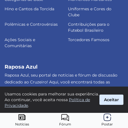
Hino e Cantos da Torcida
Uniformes e Cores do
Clube
Polêmicas e Controvérsias
Contribuições para o
Futebol Brasileiro
Ações Sociais e
Torcedores Famosos
Comunitárias
Raposa Azul
Raposa Azul, seu portal de notícias e fórum de discussão
dedicado ao Cruzeiro! Aqui, você encontrará todas as
informações atualizadas, debates e análises detalhadas
Usamos cookies para melhorar sua experiência.
sobre o nosso amado clube. Junte-se a nós e faça parte
Ao continuar, você aceita nossa
Política de
Aceitar
dessa apaixonante jornada celeste! #Cruzeiro #RaposaAzul
Privacidade
.
suporte@raposa-azul.com.br
© 2026 Raposa Azul. Todos os direitos reservados.
Notícias
Fórum
Postar