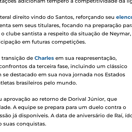
tações adicionam tempero à competitividade da lig
eral direito vindo do Santos, reforçando seu
elenc
enta sem seus titulares, focando na preparação par
o clube santista a respeito da situação de Neymar,
ticipação em futuras competições.
 transição de
Charles
em sua reapresentação,
onfrontos da terceira fase, incluindo um clássico
 se destacado em sua nova jornada nos Estados
atletas brasileiros pelo mundo.
 aprovação ao retorno de Dorival Júnior, que
ade. A equipe se prepara para um duelo contra o
o já disponíveis. A data de aniversário de Raí, íd
o suas conquistas.