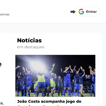
Entrar
stórias
Notícias
em destaques
e
João Costa acompanha jogo do
a,