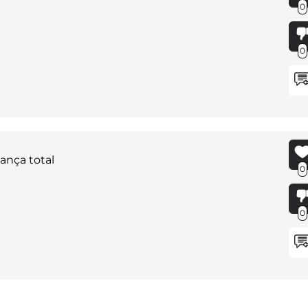
0
0
ança total
0
0