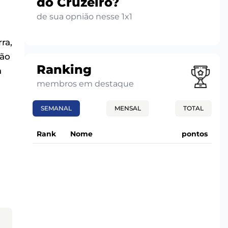
do Cruzeiro?
de sua opnião nesse 1x1
ra,
não
Ranking
a
membros em destaque
SEMANAL
MENSAL
TOTAL
Rank
Nome
pontos