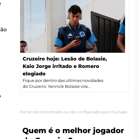
e
ção
Cruzeiro hoje: Lesão de Bolasie,
Kaio Jorge irritado e Romero
elogiado
Fique por dentro das últimas novidades
do Cruzeiro. Yannick Bolasie vira...
o
Portal não encontrado ou não configurado para YouTube.
Quem é o melhor jogador