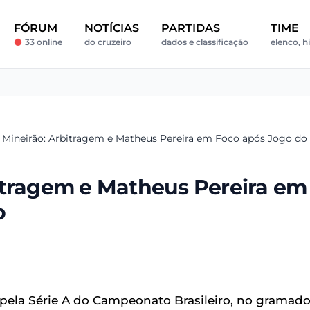
FÓRUM
NOTÍCIAS
PARTIDAS
TIME
33 online
do cruzeiro
dados e classificação
elenco, hi
 Mineirão: Arbitragem e Matheus Pereira em Foco após Jogo do 
itragem e Matheus Pereira em
o
 pela Série A do Campeonato Brasileiro, no gramad