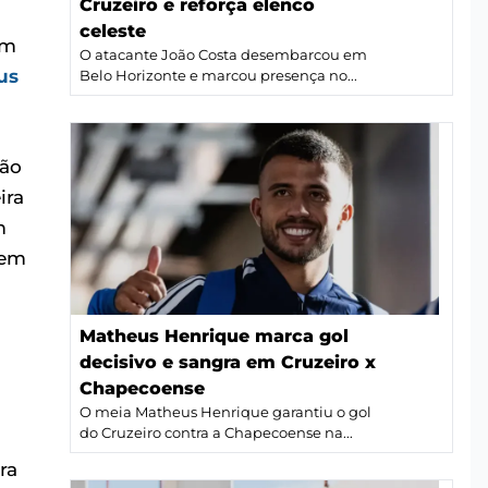
Cruzeiro e reforça elenco
celeste
om
O atacante João Costa desembarcou em
us
Belo Horizonte e marcou presença no...
não
ira
m
uem
Matheus Henrique marca gol
decisivo e sangra em Cruzeiro x
Chapecoense
O meia Matheus Henrique garantiu o gol
do Cruzeiro contra a Chapecoense na...
ra