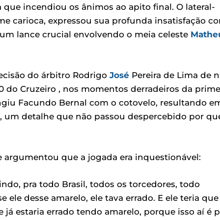
que incendiou os ânimos ao apito final. O lateral-
ime carioca, expressou sua profunda insatisfação c
um lance crucial envolvendo o meia celeste
Mathe
decisão do árbitro Rodrigo
José
Pereira de Lima de 
10 do Cruzeiro , nos momentos derradeiros da prime
ingiu Facundo Bernal com o cotovelo, resultando e
o, um detalhe que não passou despercebido por q
Ele argumentou que a jogada era inquestionável:
do, pra todo Brasil, todos os torcedores, todo
e ele desse amarelo, ele tava errado. E ele teria que
 já estaria errado tendo amarelo, porque isso aí é p