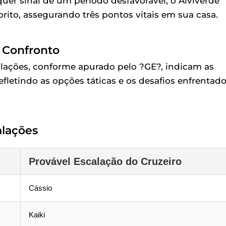
quer sinal de um período desfavorável, o Alviverde
rito, assegurando três pontos vitais em sua casa.
o Confronto
calações, conforme apurado pelo ?GE?, indicam as
fletindo as opções táticas e os desafios enfrentad
alações
Provável Escalação do Cruzeiro
Cássio
Kaiki