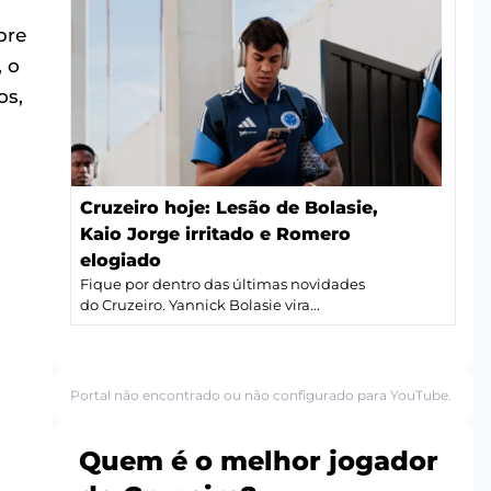
bre
, o
os,
Cruzeiro hoje: Lesão de Bolasie,
Kaio Jorge irritado e Romero
elogiado
Fique por dentro das últimas novidades
do Cruzeiro. Yannick Bolasie vira...
Portal não encontrado ou não configurado para YouTube.
Quem é o melhor jogador