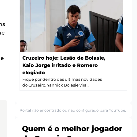
ns
ue
Cruzeiro hoje: Lesão de Bolasie,
 e
Kaio Jorge irritado e Romero
elogiado
Fique por dentro das últimas novidades
do Cruzeiro. Yannick Bolasie vira...
Portal não encontrado ou não configurado para YouTube.
Quem é o melhor jogador