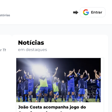
Entrar
istórias
Notícias
em destaques
r Thiago no Cruzeiro
João Costa acompanha jogo do