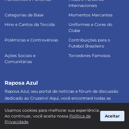
Internacionais
Categorias de Base
Momentos Marcantes
Hino e Cantos da Torcida
Uniformes e Cores do
Clube
Polêmicas e Controvérsias
Contribuições para o
Futebol Brasileiro
Ações Sociais e
Torcedores Famosos
Comunitárias
Raposa Azul
Raposa Azul, seu portal de notícias e fórum de discussão
dedicado ao Cruzeiro! Aqui, você encontrará todas as
informações atualizadas, debates e análises detalhadas
Usamos cookies para melhorar sua experiência.
sobre o nosso amado clube. Junte-se a nós e faça parte
Ao continuar, você aceita nossa
Política de
Aceitar
dessa apaixonante jornada celeste! #Cruzeiro #RaposaAzul
Privacidade
.
suporte@raposa-azul.com.br