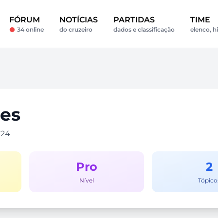
FÓRUM
NOTÍCIAS
PARTIDAS
TIME
34 online
do cruzeiro
dados e classificação
elenco, h
res
024
Pro
2
Nível
Tópico