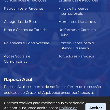
Curiosidades e Tradições
Estatísticas e Recordes
Patrocínios e Parcerias
Filiais e Parceiros
Internacionais
Categorias de Base
Momentos Marcantes
Hino e Cantos da Torcida
Uniformes e Cores do
Clube
Polêmicas e Controvérsias
Contribuições para o
Futebol Brasileiro
Ações Sociais e
Torcedores Famosos
Comunitárias
Raposa Azul
Raposa Azul, seu portal de notícias e fórum de discussão
dedicado ao Cruzeiro! Aqui, você encontrará todas as
informações atualizadas, debates e análises detalhadas
Usamos cookies para melhorar sua experiência.
sobre o nosso amado clube. Junte-se a nós e faça parte
Ao continuar, você aceita nossa
Política de
Aceitar