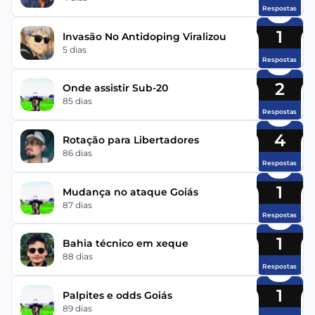
Respostas
1
Invasão No Antidoping Viralizou
5 dias
Respostas
2
Onde assistir Sub-20
85 dias
Respostas
4
Rotação para Libertadores
86 dias
Respostas
1
Mudança no ataque Goiás
87 dias
Respostas
1
Bahia técnico em xeque
88 dias
Respostas
1
Palpites e odds Goiás
89 dias