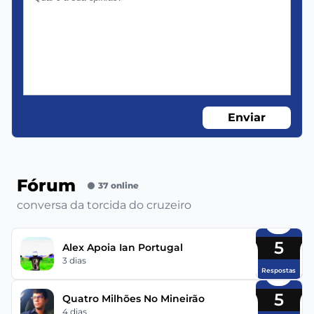
Enviar
Fórum
37 online
conversa da torcida do cruzeiro
5
Alex Apoia Ian Portugal
3 dias
Respostas
5
Quatro Milhões No Mineirão
4 dias