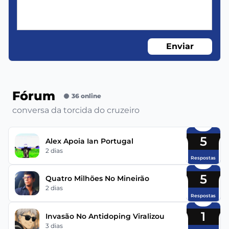
Enviar
Fórum
36 online
conversa da torcida do cruzeiro
5
Alex Apoia Ian Portugal
2 dias
Respostas
5
Quatro Milhões No Mineirão
2 dias
Respostas
1
Invasão No Antidoping Viralizou
3 dias