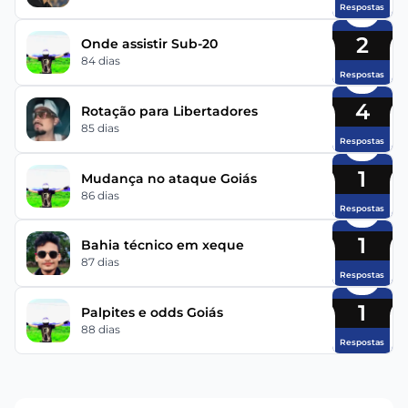
Respostas
2
Onde assistir Sub-20
84 dias
Respostas
4
Rotação para Libertadores
85 dias
Respostas
1
Mudança no ataque Goiás
86 dias
Respostas
1
Bahia técnico em xeque
87 dias
Respostas
1
Palpites e odds Goiás
88 dias
Respostas