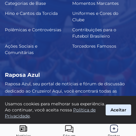
Categorias de Base
Momentos Marcantes
Hino e Cantos da Torcida
Uniformes e Cores do
Clube
Polêmicas e Controvérsias
Contribuições para o
Futebol Brasileiro
Ações Sociais e
Torcedores Famosos
Comunitárias
Raposa Azul
Raposa Azul, seu portal de notícias e fórum de discussão
dedicado ao Cruzeiro! Aqui, você encontrará todas as
informações atualizadas, debates e análises detalhadas
Usamos cookies para melhorar sua experiência.
sobre o nosso amado clube. Junte-se a nós e faça parte
Ao continuar, você aceita nossa
Política de
Aceitar
dessa apaixonante jornada celeste! #Cruzeiro #RaposaAzul
Privacidade
.
suporte@raposa-azul.com.br
© 2026 Raposa Azul. Todos os direitos reservados.
Notícias
Fórum
Postar