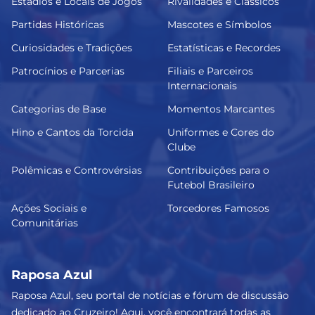
Estádios e Locais de Jogos
Rivalidades e Clássicos
Partidas Históricas
Mascotes e Símbolos
Curiosidades e Tradições
Estatísticas e Recordes
Patrocínios e Parcerias
Filiais e Parceiros
Internacionais
Categorias de Base
Momentos Marcantes
Hino e Cantos da Torcida
Uniformes e Cores do
Clube
Polêmicas e Controvérsias
Contribuições para o
Futebol Brasileiro
Ações Sociais e
Torcedores Famosos
Comunitárias
Raposa Azul
Raposa Azul, seu portal de notícias e fórum de discussão
dedicado ao Cruzeiro! Aqui, você encontrará todas as