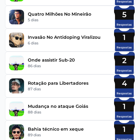
Respostas
5
Quatro Milhões No Mineirão
5 dias
Respostas
1
Invasão No Antidoping Viralizou
6 dias
Respostas
2
Onde assistir Sub-20
86 dias
Respostas
4
Rotação para Libertadores
87 dias
Respostas
1
Mudança no ataque Goiás
88 dias
Respostas
1
Bahia técnico em xeque
89 dias
Respostas