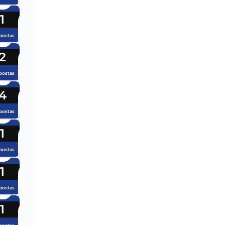
1
postas
2
postas
4
postas
1
postas
1
postas
1