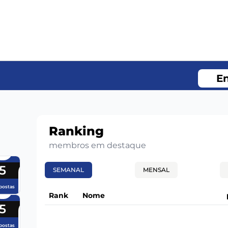
En
Ranking
membros em destaque
5
SEMANAL
MENSAL
postas
Rank
Nome
5
postas