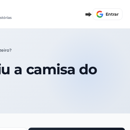
Entrar
istórias
zeiro?
iu a camisa do