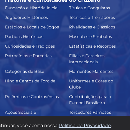
Fundação e História Inicial
Títulos e Conquistas
Jogadores Históricos
Técnicos e Treinadores
Estádios e Locais de Jogos
Rivalidades e Clássicos
Partidas Históricas
Mascotes e Símbolos
Curiosidades e Tradições
Estatísticas e Recordes
Patrocínios e Parcerias
Filiais e Parceiros
Internacionais
Categorias de Base
Momentos Marcantes
Hino e Cantos da Torcida
Uniformes e Cores do
Clube
Polêmicas e Controvérsias
Contribuições para o
Futebol Brasileiro
Ações Sociais e
Torcedores Famosos
Comunitárias
tinuar, você aceita nossa
Política de Privacidade
.
© 2026 Raposa Azul. Todos os direitos reservados.