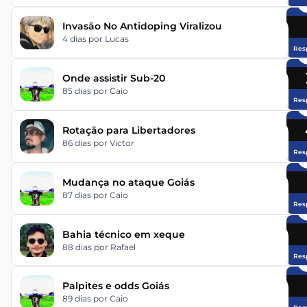
Invasão No Antidoping Viralizou
4 dias
por Lucas
Res
Onde assistir Sub-20
85 dias
por Caio
Res
Rotação para Libertadores
86 dias
por Victor
Res
Mudança no ataque Goiás
87 dias
por Caio
Res
Bahia técnico em xeque
88 dias
por Rafael
Res
Palpites e odds Goiás
89 dias
por Caio