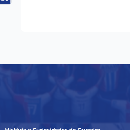
postas
História e Curiosidades do Cruzeiro