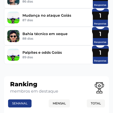
86 dias
Respostas
1
Mudança no ataque Goiás
87 dias
Respostas
1
Bahia técnico em xeque
88 dias
Respostas
1
Palpites e odds Goiás
89 dias
Respostas
Ranking
membros em destaque
SEMANAL
MENSAL
TOTAL