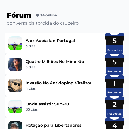
Fórum
34 online
conversa da torcida do cruzeiro
5
Alex Apoia Ian Portugal
3 dias
Respostas
5
Quatro Milhões No Mineirão
3 dias
Respostas
1
Invasão No Antidoping Viralizou
4 dias
Respostas
2
Onde assistir Sub-20
85 dias
Respostas
4
Rotação para Libertadores