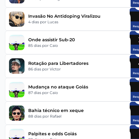
Res
Invasão No Antidoping Viralizou
4 dias
por Lucas
Res
Onde assistir Sub-20
85 dias
por Caio
Res
Rotação para Libertadores
86 dias
por Victor
Res
Mudança no ataque Goiás
87 dias
por Caio
Res
Bahia técnico em xeque
88 dias
por Rafael
Res
Palpites e odds Goiás