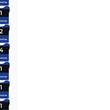
postas
1
postas
2
postas
4
postas
1
postas
1
postas
1