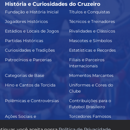
História e Curiosidades do Cruzeiro
Fundação e História Inicial
Títulos e Conquistas
Jogadores Históricos
Técnicos e Treinadores
Estádios e Locais de Jogos
Rivalidades e Clássicos
Partidas Históricas
Mascotes e Símbolos
Curiosidades e Tradições
Estatísticas e Recordes
Patrocínios e Parcerias
Filiais e Parceiros
Internacionais
Categorias de Base
Momentos Marcantes
Hino e Cantos da Torcida
Uniformes e Cores do
Clube
Polêmicas e Controvérsias
Contribuições para o
Futebol Brasileiro
Ações Sociais e
Torcedores Famosos
Comunitárias
tinuar, você aceita nossa
Política de Privacidade
.