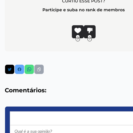
CURTIU ESSE POST?
Participe e suba no rank de membros
0
0
Comentários: