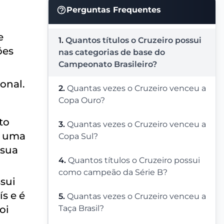
Perguntas Frequentes
e
1.
Quantos títulos o Cruzeiro possui
ões
nas categorias de base do
Campeonato Brasileiro?
onal.
2.
Quantas vezes o Cruzeiro venceu a
Copa Ouro?
to
3.
Quantas vezes o Cruzeiro venceu a
a uma
Copa Sul?
 sua
4.
Quantos títulos o Cruzeiro possui
como campeão da Série B?
sui
s e é
5.
Quantas vezes o Cruzeiro venceu a
oi
Taça Brasil?