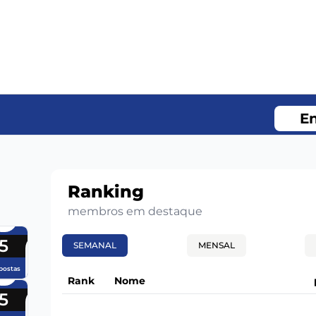
En
Ranking
membros em destaque
5
SEMANAL
MENSAL
postas
Rank
Nome
5