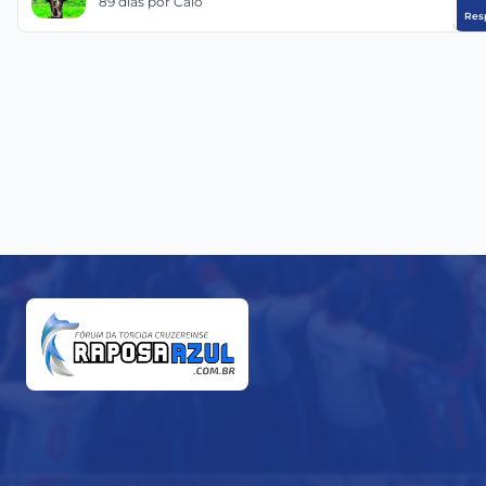
89 dias
por Caio
Res