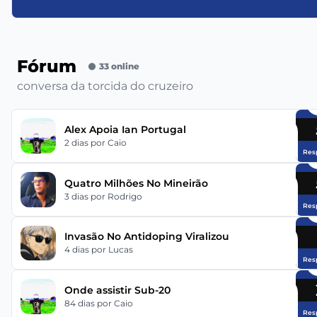
Fórum
33 online
conversa da torcida do cruzeiro
Alex Apoia Ian Portugal
2 dias
por Caio
Res
Quatro Milhões No Mineirão
3 dias
por Rodrigo
Res
Invasão No Antidoping Viralizou
4 dias
por Lucas
Res
Onde assistir Sub-20
84 dias
por Caio
Res