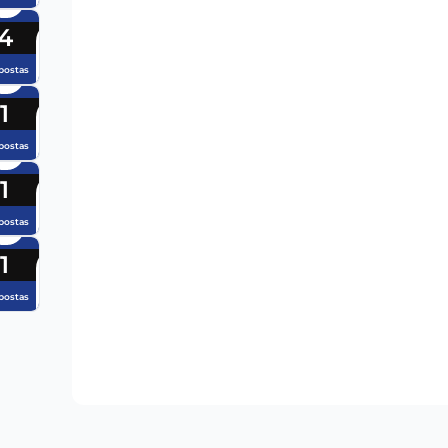
4
postas
1
postas
1
postas
1
postas