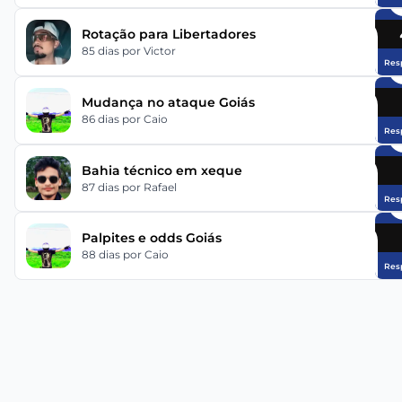
Rotação para Libertadores
85 dias
por Victor
Res
Mudança no ataque Goiás
86 dias
por Caio
Res
Bahia técnico em xeque
87 dias
por Rafael
Res
Palpites e odds Goiás
88 dias
por Caio
Res