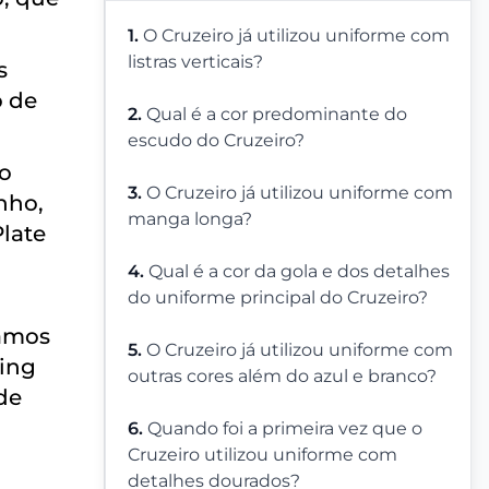
1.
O Cruzeiro já utilizou uniforme com
listras verticais?
s
o de
2.
Qual é a cor predominante do
escudo do Cruzeiro?
ão
3.
O Cruzeiro já utilizou uniforme com
nho,
manga longa?
Plate
4.
Qual é a cor da gola e dos detalhes
do uniforme principal do Cruzeiro?
Ramos
5.
O Cruzeiro já utilizou uniforme com
ting
outras cores além do azul e branco?
de
6.
Quando foi a primeira vez que o
Cruzeiro utilizou uniforme com
detalhes dourados?