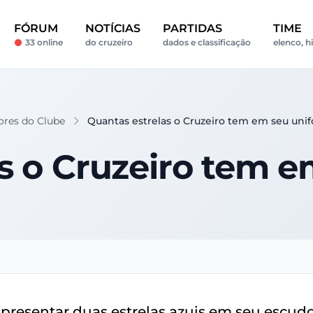
FÓRUM
NOTÍCIAS
PARTIDAS
TIME
33 online
do cruzeiro
dados e classificação
elenco, hi
ores do Clube
Quantas estrelas o Cruzeiro tem em seu uni
s o Cruzeiro tem 
apresentar duas estrelas azuis em seu escud