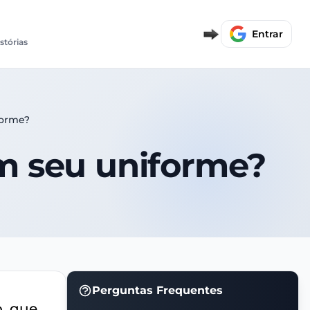
Entrar
stórias
forme?
em seu uniforme?
Perguntas Frequentes
o, que