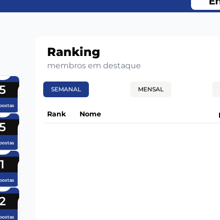
En
Ranking
membros em destaque
5
SEMANAL
MENSAL
postas
Rank
Nome
5
postas
1
postas
2
postas