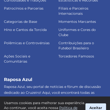
Curiosidades e Tradições
Estatísticas e Recordes
Patrocínios e Parcerias
Filiais e Parceiros
Internacionais
Categorias de Base
Momentos Marcantes
Hino e Cantos da Torcida
Uniformes e Cores do
Clube
Polêmicas e Controvérsias
Contribuições para o
Futebol Brasileiro
Ações Sociais e
Torcedores Famosos
Comunitárias
Raposa Azul
Raposa Azul, seu portal de notícias e fórum de discussão
dedicado ao Cruzeiro! Aqui, você encontrará todas as
informações atualizadas, debates e análises detalhadas
Usamos cookies para melhorar sua experiência.
sobre o nosso amado clube. Junte-se a nós e faça parte
Ao continuar, você aceita nossa
Política de
Aceitar