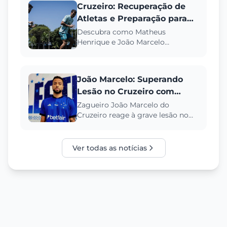
Cruzeiro: Recuperação de
Atletas e Preparação para
Retomada da Temporada
Descubra como Matheus
Henrique e João Marcelo
2025
trabalham na Toca da Raposa II
durante o recesso do Cruzeiro, e
os planos ...
João Marcelo: Superando
Lesão no Cruzeiro com
Resiliência
Zagueiro João Marcelo do
Cruzeiro reage à grave lesão no
joelho, demonstrando força e
determinação em sua
recuperação....
Ver todas as notícias