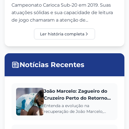
Campeonato Carioca Sub-20 em 2019. Suas
atuações sólidas e sua capacidade de leitura
de jogo chamaram a atenção de...
Ler história completa
Notícias Recentes
João Marcelo: Zagueiro do
Cruzeiro Perto do Retorno
Triunfal | Detalhes da
Entenda a evolução na
recuperação de João Marcelo,
Recuperação
zagueiro do Cruzeiro, que já treina
com bola. Saiba os próximos
passo...