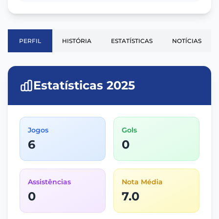
PERFIL
HISTÓRIA
ESTATÍSTICAS
NOTÍCIAS
Estatísticas 2025
Jogos
Gols
6
0
Assistências
Nota Média
0
7.0