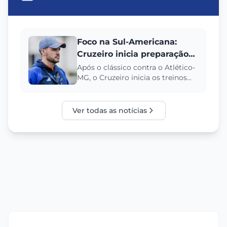
Foco na Sul-Americana:
Cruzeiro inicia preparação
para enfrentar a
Após o clássico contra o Atlético-
MG, o Cruzeiro inicia os treinos
Universidad Católica
para enfrentar a Universidad
Católica na Sul-American...
Ver todas as notícias