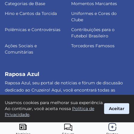
Categorias de Base
Momentos Marcantes
Hino e Cantos da Torcida
Uniformes e Cores do
Clube
Polêmicas e Controvérsias
Contribuições para o
Futebol Brasileiro
Ações Sociais e
Torcedores Famosos
Comunitárias
Raposa Azul
Raposa Azul, seu portal de notícias e fórum de discussão
dedicado ao Cruzeiro! Aqui, você encontrará todas as
informações atualizadas, debates e análises detalhadas
Usamos cookies para melhorar sua experiência.
sobre o nosso amado clube. Junte-se a nós e faça parte
Ao continuar, você aceita nossa
Política de
Aceitar
dessa apaixonante jornada celeste! #Cruzeiro #RaposaAzul
Privacidade
.
suporte@raposa-azul.com.br
© 2026 Raposa Azul. Todos os direitos reservados.