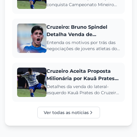
conquista Campeonato Mineiro
apresentar ao Borussia
pelo Cruzeiro e se prepara para
Dortmund
nova jornada no Borussia Dort...
Cruzeiro: Bruno Spindel
Detalha Venda de
Baptistella e Kauã Prates
Entenda os motivos por trás das
negociações de jovens atletas do
Cruzeiro, com explicações do
executivo Bruno Spindel so...
Cruzeiro Aceita Proposta
Milionária por Kauã Prates
do Borussia Dortmund
Detalhes da venda do lateral-
esquerdo Kauã Prates do Cruzeiro
para o Borussia Dortmund.
Entenda os valores e os
próximos...
Ver todas as notícias