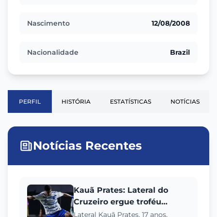
Nascimento
12/08/2008
Nacionalidade
Brazil
PERFIL
HISTÓRIA
ESTATÍSTICAS
NOTÍCIAS
Notícias Recentes
Kauã Prates: Lateral do
Cruzeiro ergue troféu
Mineiro antes de se
Lateral Kauã Prates, 17 anos,