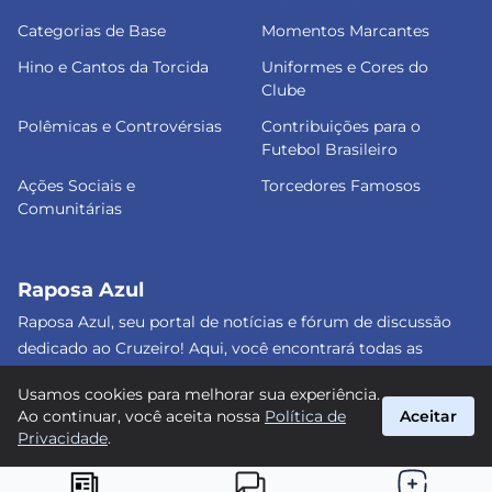
Categorias de Base
Momentos Marcantes
Hino e Cantos da Torcida
Uniformes e Cores do
Clube
Polêmicas e Controvérsias
Contribuições para o
Futebol Brasileiro
Ações Sociais e
Torcedores Famosos
Comunitárias
Raposa Azul
Raposa Azul, seu portal de notícias e fórum de discussão
dedicado ao Cruzeiro! Aqui, você encontrará todas as
informações atualizadas, debates e análises detalhadas
Usamos cookies para melhorar sua experiência.
sobre o nosso amado clube. Junte-se a nós e faça parte
Ao continuar, você aceita nossa
Política de
Aceitar
dessa apaixonante jornada celeste! #Cruzeiro #RaposaAzul
Privacidade
.
suporte@raposa-azul.com.br