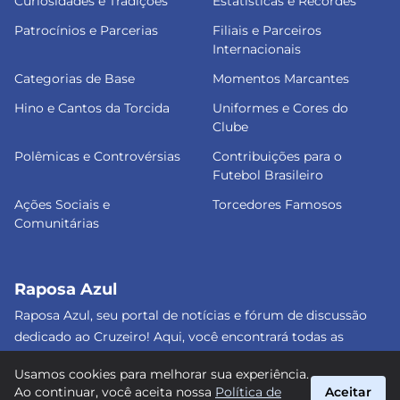
Curiosidades e Tradições
Estatísticas e Recordes
Patrocínios e Parcerias
Filiais e Parceiros
Internacionais
Categorias de Base
Momentos Marcantes
Hino e Cantos da Torcida
Uniformes e Cores do
Clube
Polêmicas e Controvérsias
Contribuições para o
Futebol Brasileiro
Ações Sociais e
Torcedores Famosos
Comunitárias
Raposa Azul
Raposa Azul, seu portal de notícias e fórum de discussão
dedicado ao Cruzeiro! Aqui, você encontrará todas as
informações atualizadas, debates e análises detalhadas
Usamos cookies para melhorar sua experiência.
sobre o nosso amado clube. Junte-se a nós e faça parte
Ao continuar, você aceita nossa
Política de
Aceitar