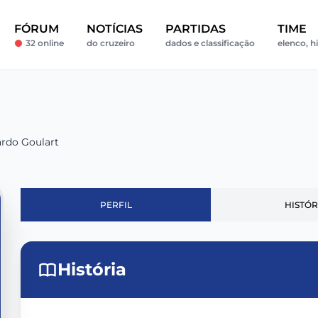
FÓRUM
NOTÍCIAS
PARTIDAS
TIME
32 online
do cruzeiro
dados e classificação
elenco, hi
ardo Goulart
PERFIL
HISTÓR
História