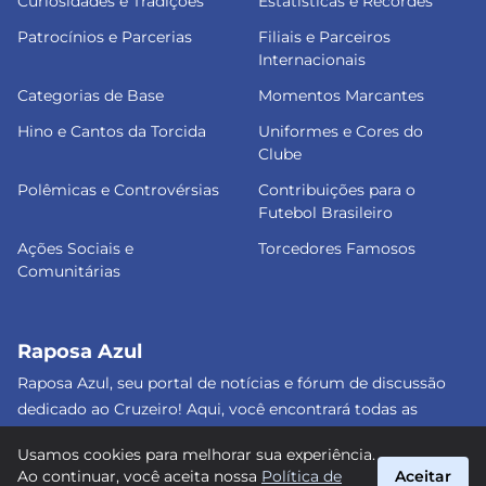
Curiosidades e Tradições
Estatísticas e Recordes
Patrocínios e Parcerias
Filiais e Parceiros
Internacionais
Categorias de Base
Momentos Marcantes
Hino e Cantos da Torcida
Uniformes e Cores do
Clube
Polêmicas e Controvérsias
Contribuições para o
Futebol Brasileiro
Ações Sociais e
Torcedores Famosos
Comunitárias
Raposa Azul
Raposa Azul, seu portal de notícias e fórum de discussão
dedicado ao Cruzeiro! Aqui, você encontrará todas as
informações atualizadas, debates e análises detalhadas
Usamos cookies para melhorar sua experiência.
sobre o nosso amado clube. Junte-se a nós e faça parte
Ao continuar, você aceita nossa
Política de
Aceitar