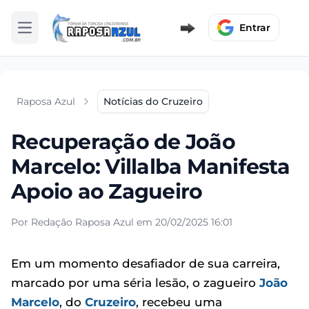
Entrar
Abrir menu
Raposa Azul
Notícias do Cruzeiro
Recuperação de João
Marcelo: Villalba Manifesta
Apoio ao Zagueiro
Por Redação Raposa Azul em 20/02/2025 16:01
Em um momento desafiador de sua carreira,
marcado por uma séria lesão, o zagueiro
João
Marcelo
, do
Cruzeiro
, recebeu uma