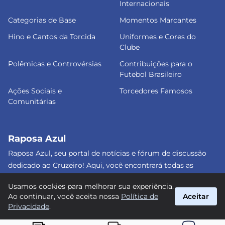
Internacionais
Categorias de Base
Momentos Marcantes
Hino e Cantos da Torcida
Uniformes e Cores do
Clube
Polêmicas e Controvérsias
Contribuições para o
Futebol Brasileiro
Ações Sociais e
Torcedores Famosos
Comunitárias
Raposa Azul
Raposa Azul, seu portal de notícias e fórum de discussão
dedicado ao Cruzeiro! Aqui, você encontrará todas as
informações atualizadas, debates e análises detalhadas
Usamos cookies para melhorar sua experiência.
sobre o nosso amado clube. Junte-se a nós e faça parte
Ao continuar, você aceita nossa
Política de
Aceitar
dessa apaixonante jornada celeste! #Cruzeiro #RaposaAzul
Privacidade
.
suporte@raposa-azul.com.br