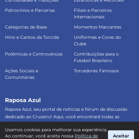
Patrocínios e Parcerias
Filiais e Parceiros
Internacionais
Categorias de Base
Momentos Marcantes
Hino e Cantos da Torcida
Uniformes e Cores do
Clube
Polêmicas e Controvérsias
Contribuições para o
Futebol Brasileiro
Ações Sociais e
Torcedores Famosos
Comunitárias
Raposa Azul
Raposa Azul, seu portal de notícias e fórum de discussão
dedicado ao Cruzeiro! Aqui, você encontrará todas as
informações atualizadas, debates e análises detalhadas
Usamos cookies para melhorar sua experiência.
sobre o nosso amado clube. Junte-se a nós e faça parte
Ao continuar, você aceita nossa
Política de
Aceitar
dessa apaixonante jornada celeste! #Cruzeiro #RaposaAzul