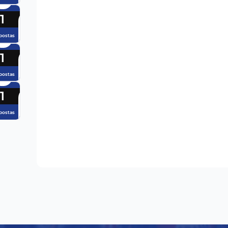
1
postas
1
postas
1
postas