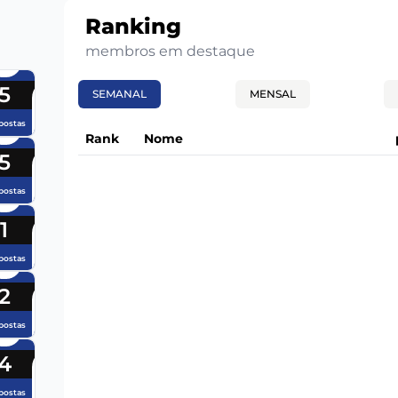
Ranking
membros em destaque
5
SEMANAL
MENSAL
postas
Rank
Nome
5
postas
1
postas
2
postas
4
postas