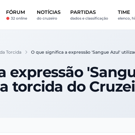
FÓRUM
NOTÍCIAS
PARTIDAS
TIME
32 online
do cruzeiro
dados e classificação
elenco, hi
da Torcida
O que significa a expressão 'Sangue Azul' utiliz
a expressão 'Sangu
a torcida do Cruze