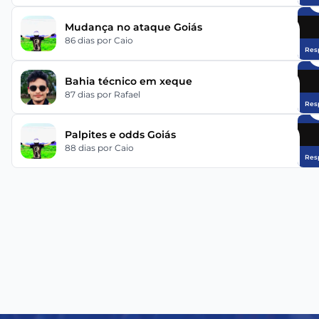
Mudança no ataque Goiás
86 dias
por Caio
Res
Bahia técnico em xeque
87 dias
por Rafael
Res
Palpites e odds Goiás
88 dias
por Caio
Res