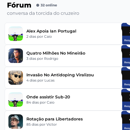
Fórum
32 online
conversa da torcida do cruzeiro
Alex Apoia Ian Portugal
2 dias
por Caio
Res
Quatro Milhões No Mineirão
3 dias
por Rodrigo
Res
Invasão No Antidoping Viralizou
4 dias
por Lucas
Res
Onde assistir Sub-20
84 dias
por Caio
Res
Rotação para Libertadores
85 dias
por Victor
Res