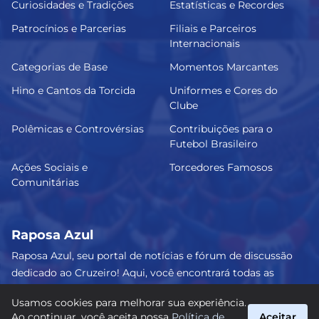
Curiosidades e Tradições
Estatísticas e Recordes
Patrocínios e Parcerias
Filiais e Parceiros
Internacionais
Categorias de Base
Momentos Marcantes
Hino e Cantos da Torcida
Uniformes e Cores do
Clube
Polêmicas e Controvérsias
Contribuições para o
Futebol Brasileiro
Ações Sociais e
Torcedores Famosos
Comunitárias
Raposa Azul
Raposa Azul, seu portal de notícias e fórum de discussão
dedicado ao Cruzeiro! Aqui, você encontrará todas as
informações atualizadas, debates e análises detalhadas
Usamos cookies para melhorar sua experiência.
sobre o nosso amado clube. Junte-se a nós e faça parte
Ao continuar, você aceita nossa
Política de
Aceitar