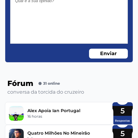
Enviar
Fórum
31 online
conversa da torcida do cruzeiro
5
Alex Apoia Ian Portugal
16 horas
Respostas
5
Quatro Milhões No Mineirão