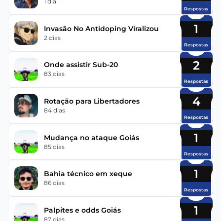
1 dia
Respostas
1
Invasão No Antidoping Viralizou
2 dias
Respostas
2
Onde assistir Sub-20
83 dias
Respostas
4
Rotação para Libertadores
84 dias
Respostas
1
Mudança no ataque Goiás
85 dias
Respostas
1
Bahia técnico em xeque
86 dias
Respostas
1
Palpites e odds Goiás
87 dias